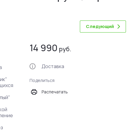
Следующий
14 990
руб.
Доставка
в
ик"
Поделиться
ющихся
Распечатать
елый"
кой
ление
ез