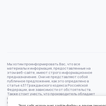
Мы хотим проинформировать Вас, что все
материалы и информация, предоставленные на
этом веб-сайте, имеют строго информационное
предназначение. Они не представляют собой
публичное предложение, как это определено в
статье 437 Гражданского кодекса Российской
Федерации, вне зависимости от обстоятельств.
Также стоит учесть, что производитель обладает
правом вводить изменения в продукцию без
предварительного уведомления. Такие изменения,
Этот сайт использует cookie-файлы и другие техноло