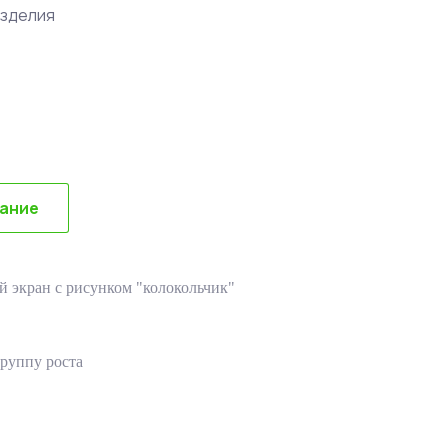
изделия
сание
экран с рисунком "колокольчик"
группу роста