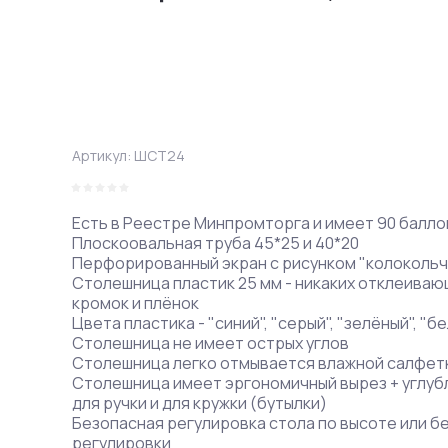
Артикул:
ШСТ24
Есть в Реестре Минпромторга и имеет 90 балло
Плоскоовальная труба 45*25 и 40*20
Перфорированный экран с рисунком "колокольч
Столешница пластик 25 мм - никаких отклеива
кромок и плёнок
Цвета пластика - "синий", "серый", "зелёный", "б
Столешница не имеет острых углов
Столешница легко отмывается влажной салфет
Столешница имеет эргономичный вырез + углуб
для ручки и для кружки (бутылки)
Безопасная регулировка стола по высоте или б
регулировки