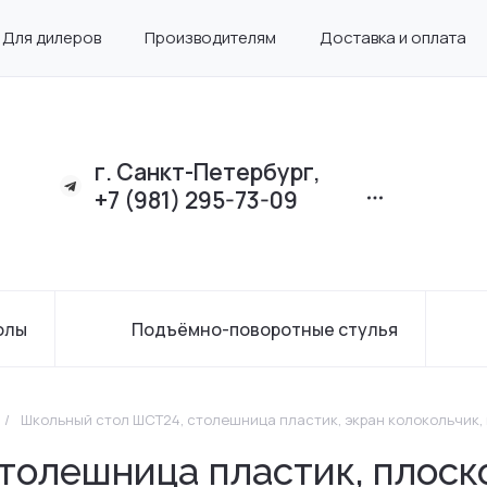
Для дилеров
Производителям
Доставка и оплата
г. Санкт-Петербург,
+7 (981) 295-73-09
олы
Подъёмно-поворотные стулья
/
Школьный стол ШСТ24, столешница пластик, экран колокольчик,
олешница пластик, плоско