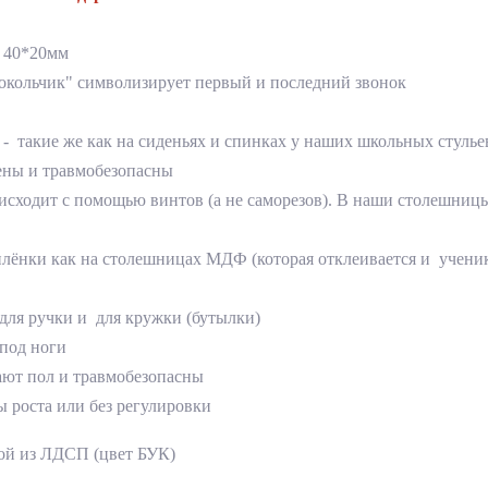
и 40*20мм
окольчик" символизирует первый и последний звонок
- такие же как на сиденьях и спинках у наших школьных стульев
лены и травмобезопасны
исходит с помощью винтов (а не саморезов). В наши столешницы
плёнки как на столешницах МДФ (которая отклеивается и ученики
для ручки и для кружки (бутылки)
 под ноги
пают пол и травмобезопасны
пы роста или без регулировки
кой из ЛДСП (цвет БУК)