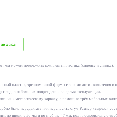
паковка
в, мы можем предложить комплекты пластика (сиденье и спинка).
ьный пластик, эргономичной формы с зонами анти-скольжения и от
удет видно небольших повреждений во время эксплуатации.
епления к металлическому каркасу, с помощью трёх мебельных винт
удобно было передвигать или переносить стул.
Размер «выреза» сост
мм, по ширине 30 мм и по глубине 47 мм, под плоскоовальную труб