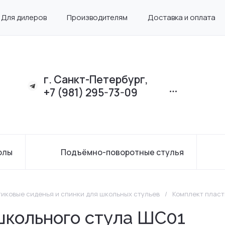
Для дилеров
Производителям
Доставка и оплата
г. Санкт-Петербург,
+7 (981) 295-73-09
олы
Подъёмно-поворотные стулья
иковые сиденья и спинки для школьных стульев
/
Комплект пласт
школьного стула ШС01