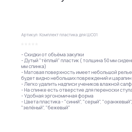
Артикул:
Комплект пластика для ШС01
- Скидки от объёма закупки
- Дутый "тёплый" пластик ( толщина 50 мм сиден
мм спинка)
- Матовая поверхность имеет небольшой релье
будет видно небольших повреждений и царапин
- Легко удалить надписи учеников влажной сал
- На спинке есть отверстие для переноски стул
- Удобная эргономичная форма
- Цвета пластика - "синий", "серый", "оранжевый"
"зелёный", "бежевый"