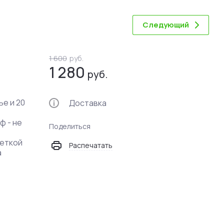
Следующий
1 600
руб.
1 280
руб.
ье и 20
Доставка
ф - не
Поделиться
феткой
Распечатать
а
,