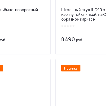
дъёмно-поворотный
Школьный стул ШС90 с
изогнутой спинкой, на С
образном каркасе
8 490
руб.
руб.
а
Новинка