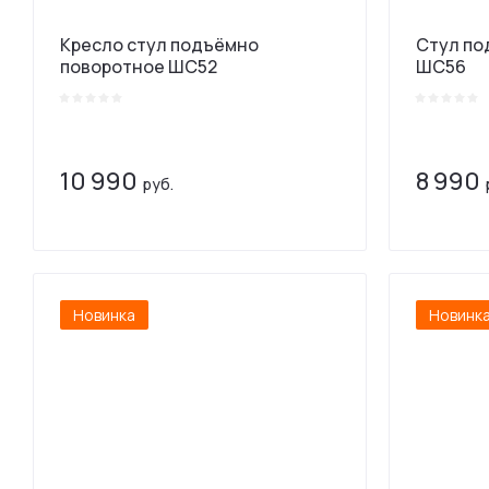
Кресло стул подъёмно
Стул по
поворотное ШС52
ШС56
10 990
8 990
руб.
Новинка
Новинк