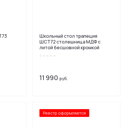
Т73
Школьный стол трапеция
ШСТ72 столешница МДФ с
литой бесшовной кромкой
11 990
руб.
Реестр оформляется