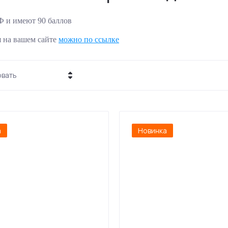
Ф и имеют 90 баллов
я на вашем сайте
можно по ссылке
вать
на - убывание
на - возрастание
а
Новинка
звание - Я-А
звание - А-Я