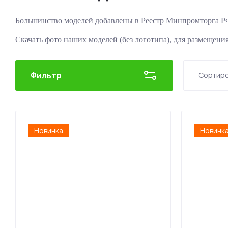
Большинство моделей добавлены в Реестр Минпромторга Р
Скачать фото наших моделей (без логотипа), для размещени
Фильтр
Сортиро
Це
Це
Новинка
Новинк
На
На