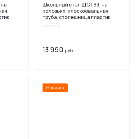
 на
Школьный стол ШСТ93, на
ная
полозьях, плоскоовальная
стик
труба, столешница пластик
13 990
руб.
Новинка