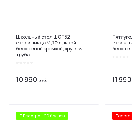
Школьный стол ШСТ52
Пятиуго
столешница МДФ с литой
столешн
бесшовной кромкой, круглая
бесшовн
труба
10 990
11 990
руб.
В Реестре - 90 баллов
Реестр