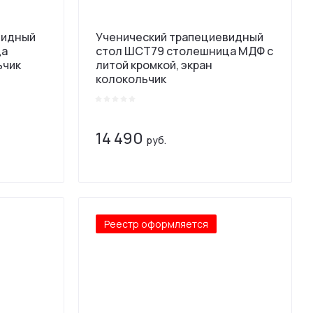
видный
Ученический трапециевидный
ца
стол ШСТ79 столешница МДФ с
ьчик
литой кромкой, экран
колокольчик
14 490
руб.
Реестр оформляется