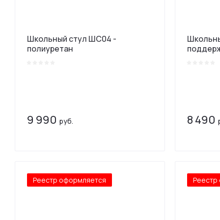
Школьный стул ШС04 -
Школьны
полиуретан
поддерж
9 990
8 490
руб.
Реестр оформляется
Реестр