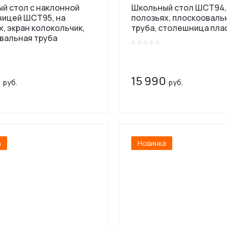
й стол с наклонной
Школьный стол ШСТ94,
ицей ШСТ95, на
полозьях, плоскооваль
, экран колокольчик,
труба, столешница пла
вальная труба
0
15 990
руб.
руб.
а
Новинка