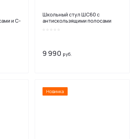
Школьный стул ШС60 с
ами и С-
антискользящими полосами
9 990
руб.
Новинка