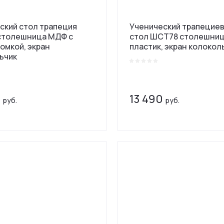
ский стол трапеция
Ученический трапецие
столешница МДФ с
стол ШСТ78 столешни
омкой, экран
пластик, экран колокол
ьчик
0
13 490
руб.
руб.