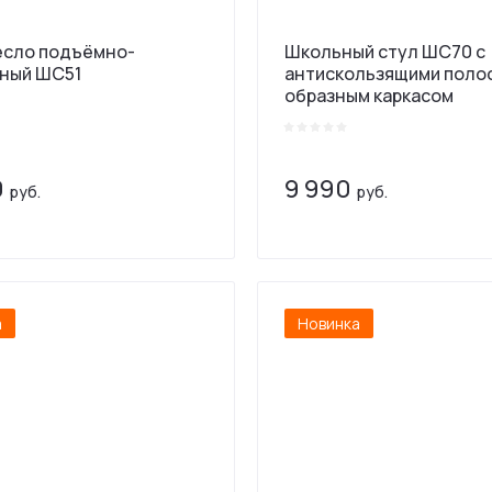
есло подъёмно-
Школьный стул ШС70 с
ный ШС51
антискользящими полос
образным каркасом
0
9 990
руб.
руб.
а
Новинка