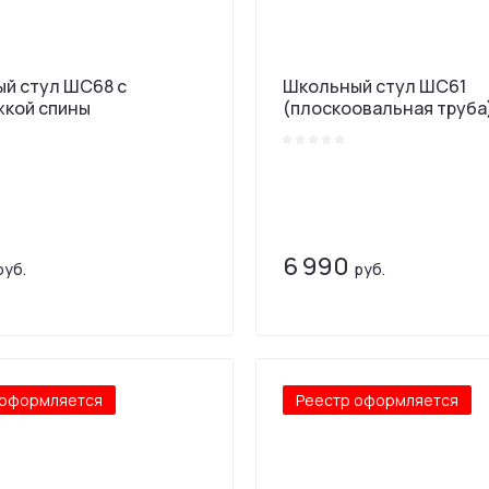
й стул ШС68 с
Школьный стул ШС61
кой спины
(плоскоовальная труба
6 990
руб.
руб.
 оформляется
Реестр оформляется