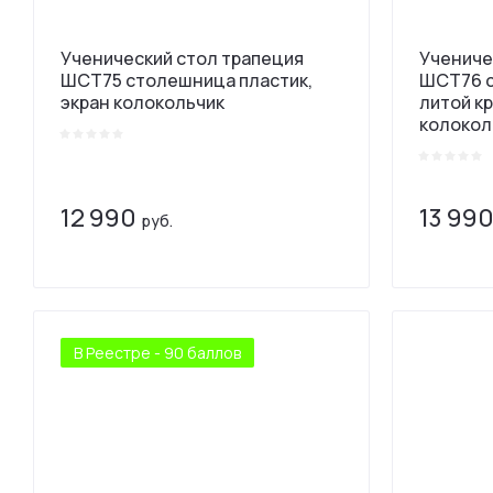
Ученический стол трапеция
Учениче
ШСТ75 столешница пластик,
ШСТ76 
экран колокольчик
литой кр
колокол
12 990
13 99
руб.
В Реестре - 90 баллов