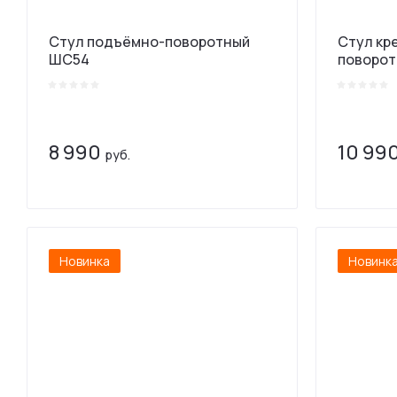
Стул подъёмно-поворотный
Стул кр
ШС54
поворот
8 990
10 99
руб.
Новинка
Новинк