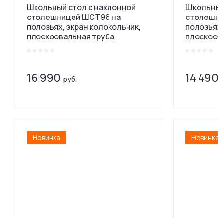
Школьный стол с наклонной
Школьны
столешницей ШСТ96 на
столешн
полозьях, экран колокольчик,
полозьях
плоскоовальная труба
плоскоо
16 990
14 49
руб.
Новинка
Новинк