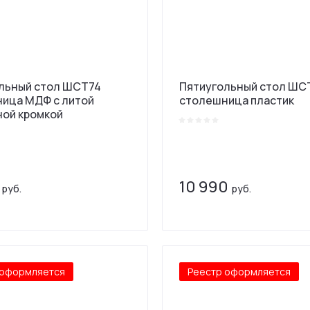
льный стол ШСТ74
Пятиугольный стол ШС
ица МДФ с литой
столешница пластик
ой кромкой
10 990
руб.
руб.
 оформляется
Реестр оформляется