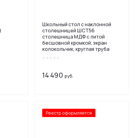
Школьный стол с наклонной
)
столешницей ШСТ56
столешница МДФ с литой
бесшовной кромкой, экран
колокольчик, круглая труба
14 490
руб.
Реестр оформляется