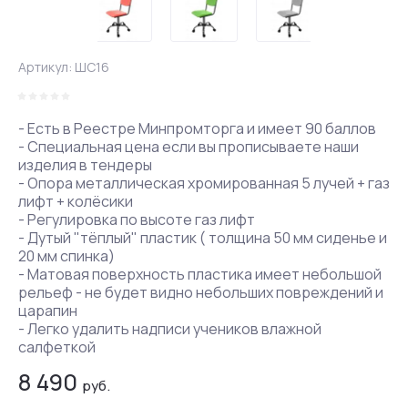
Артикул:
ШС16
- Есть в Реестре Минпромторга и имеет 90 баллов
- Специальная цена если вы прописываете наши
изделия в тендеры
- Опора металлическая хромированная 5 лучей + газ
лифт + колёсики
- Регулировка по высоте газ лифт
- Дутый "тёплый" пластик ( толщина 50 мм сиденье и
20 мм спинка)
- Матовая поверхность пластика имеет небольшой
рельеф - не будет видно небольших повреждений и
царапин
- Легко удалить надписи учеников влажной
салфеткой
8 490
руб.